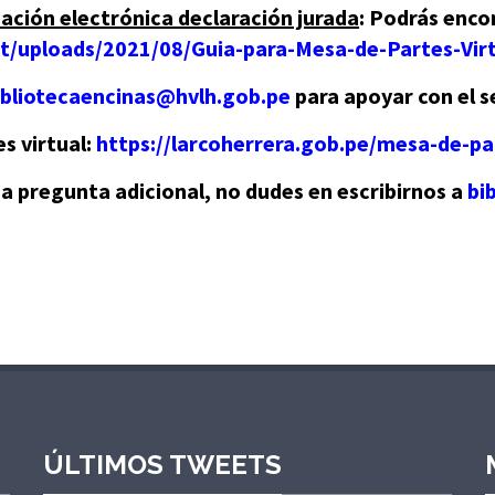
ación electrónica declaración jurada
: Podrás encon
nt/uploads/2021/08/Guia-para-Mesa-de-Partes-Vir
ibliotecaencinas@hvlh.gob.pe
para apoyar con el s
s virtual:
https://larcoherrera.gob.pe/mesa-de-par
na pregunta adicional, no dudes en escribirnos a
bi
ÚLTIMOS TWEETS