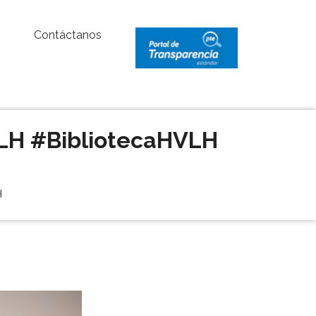
Contáctanos
VLH #BibliotecaHVLH
H