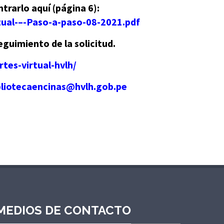
trarlo aquí (página 6):
tual-–-Paso-a-paso-08-2021.pdf
eguimiento de la solicitud.
tes-virtual-hvlh/
bliotecaencinas@hvlh.gob.pe
MEDIOS DE CONTACTO