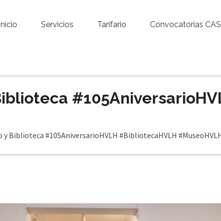
Inicio
Servicios
Tarifario
Convocatorias CAS
 Biblioteca #105AniversarioH
eo y Biblioteca #105AniversarioHVLH #BibliotecaHVLH #MuseoHVL