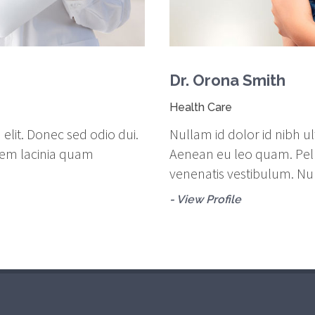
Dr. Orona Smith
Health Care
d elit. Donec sed odio dui.
Nullam id dolor id nibh ult
sem lacinia quam
Aenean eu leo quam. Pel
venenatis vestibulum. N
- View Profile